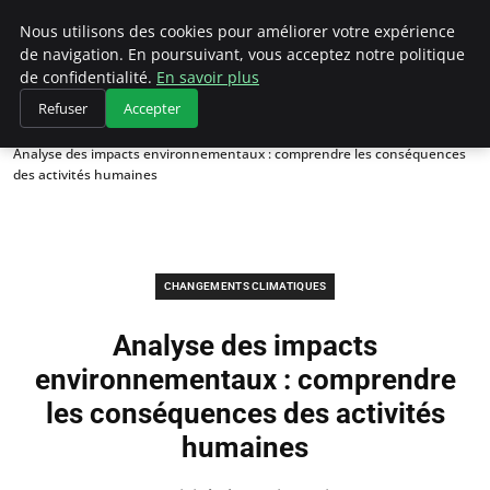
Climategatecountryclub.com
Nous utilisons des cookies pour améliorer votre expérience
de navigation. En poursuivant, vous acceptez notre politique
de confidentialité.
En savoir plus
Refuser
Accepter
Accueil
Changements climatiques
Analyse des impacts environnementaux : comprendre les conséquences
des activités humaines
CHANGEMENTS CLIMATIQUES
Analyse des impacts
environnementaux : comprendre
les conséquences des activités
humaines