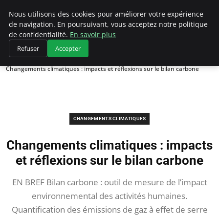
Climategatecountryclub.com
Nous utilisons des cookies pour améliorer votre expérience
de navigation. En poursuivant, vous acceptez notre politique
de confidentialité.
En savoir plus
Refuser
Accepter
Accueil
Changements climatiques
Changements climatiques : impacts et réflexions sur le bilan carbone
CHANGEMENTS CLIMATIQUES
Changements climatiques : impacts
et réflexions sur le bilan carbone
EN BREF Bilan carbone : outil de mesure de l’impact
environnemental des activités humaines.
Quantification des émissions de gaz à effet de serre