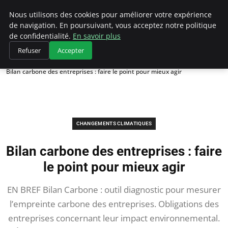
Climategatecountryclub.com
Nous utilisons des cookies pour améliorer votre expérience
de navigation. En poursuivant, vous acceptez notre politique
de confidentialité.
En savoir plus
Refuser
Accepter
Accueil
Changements climatiques
Bilan carbone des entreprises : faire le point pour mieux agir
CHANGEMENTS CLIMATIQUES
Bilan carbone des entreprises : faire
le point pour mieux agir
EN BREF Bilan Carbone : outil diagnostic pour mesurer
l’empreinte carbone des entreprises. Obligations des
entreprises concernant leur impact environnemental.