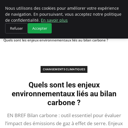
Climategatecountryclub.com
Nous utilisons des cookies pour améliorer votre expérience
de navigation. En poursuivant, vous acceptez notre politique
de confidentialité.
En savoir plus
Refuser
Accepter
Accueil
Changements climatiques
Quels sont les enjeux environnementaux liés au bilan carbone ?
CHANGEMENTS CLIMATIQUES
Quels sont les enjeux
environnementaux liés au bilan
carbone ?
EN BREF Bilan carbone : outil essentiel pour évaluer
l’impact des émissions de gaz à effet de serre. Enjeux