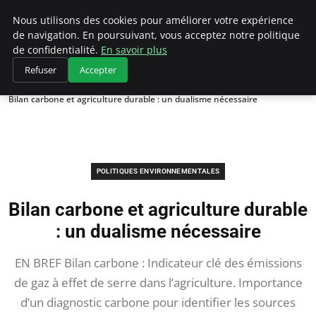
Climategatecountryclub.com
Nous utilisons des cookies pour améliorer votre expérience
de navigation. En poursuivant, vous acceptez notre politique
de confidentialité.
En savoir plus
Refuser
Accepter
Accueil
Politiques environnementales
Bilan carbone et agriculture durable : un dualisme nécessaire
POLITIQUES ENVIRONNEMENTALES
Bilan carbone et agriculture durable
: un dualisme nécessaire
EN BREF Bilan carbone : Indicateur clé des émissions
de gaz à effet de serre dans l’agriculture. Importance
d’un diagnostic carbone pour identifier les sources