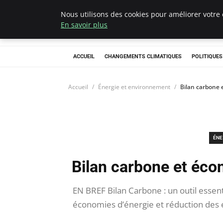
Nous utilisons des cookies pour améliorer votre 
Climategatecoun
En savoir plus
ACCUEIL
CHANGEMENTS CLIMATIQUES
POLITIQUE
Accueil
Énergie et environnement
Bilan carbone e
ÉNE
Bilan carbone et écon
EN BREF Bilan Carbone : un outil essenti
économies d’énergie et réduction des 