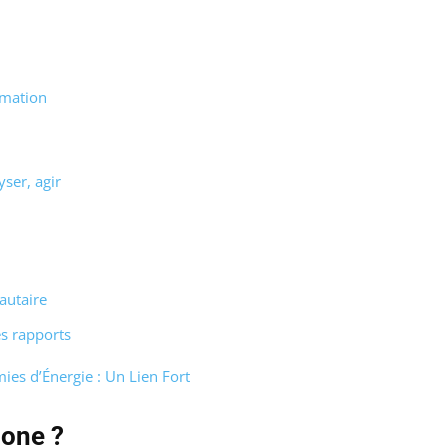
ormation
yser, agir
autaire
es rapports
es d’Énergie : Un Lien Fort
bone ?