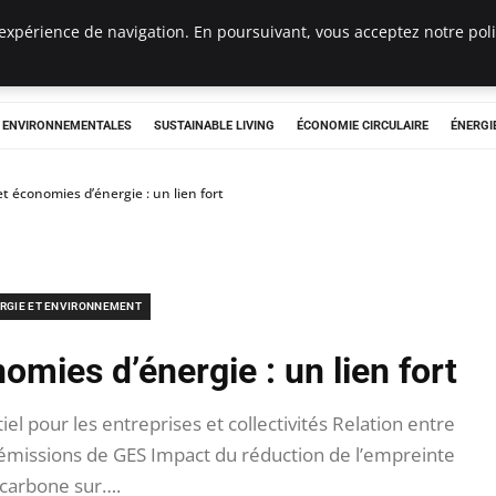
expérience de navigation. En poursuivant, vous acceptez notre polit
tryclub.com
S ENVIRONNEMENTALES
SUSTAINABLE LIVING
ÉCONOMIE CIRCULAIRE
ÉNERGI
t économies d’énergie : un lien fort
RGIE ET ENVIRONNEMENT
omies d’énergie : un lien fort
el pour les entreprises et collectivités Relation entre
émissions de GES Impact du réduction de l’empreinte
carbone sur….