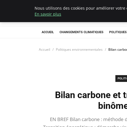
Nous utilisons des cookies pour améliorer votre 
Climategatecoun
En savoir plus
ACCUEIL
CHANGEMENTS CLIMATIQUES
POLITIQUE
Accueil
Politiques environnementales
Bilan carbo
POLIT
Bilan carbone et t
binôme
EN BREF Bilan carbone : méthode d’