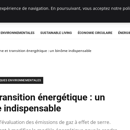
expérience de navigation. En poursuivant, vous acceptez notre polit
tryclub.com
S ENVIRONNEMENTALES
SUSTAINABLE LIVING
ÉCONOMIE CIRCULAIRE
ÉNERGI
ne et transition énergétique : un binôme indispensable
IQUES ENVIRONNEMENTALES
ransition énergétique : un
 indispensable
évaluation des émissions de gaz à effet de serre.