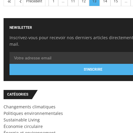
Précédent
1
...
11
12
13
14
15
...
NEWSLETTER
Inscrivez-vous pour recevoir nos derniers articles directement
mail.
S'INSCRIRE
CATÉGORIES
Changements climatiques
Politiques environnementales
Sustainable Living
Économie circulaire
Énergie et environnement