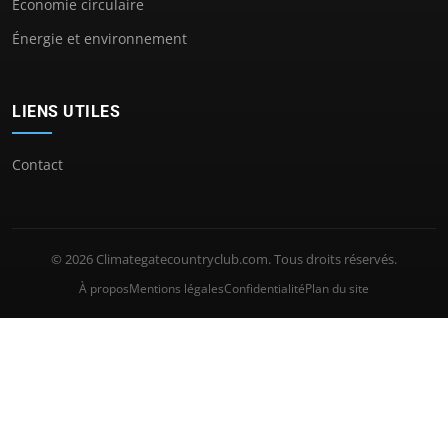
Économie circulaire
Énergie et environnement
LIENS UTILES
Contact
© 2026 Climategatecountryclub.com. Tous droits réservés.
À propos
Mentions légales
Confidentialité
Plan du site