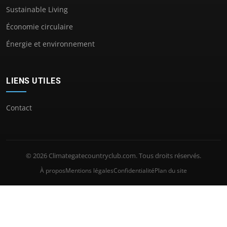
Sustainable Living
Économie circulaire
Énergie et environnement
LIENS UTILES
Contact
© 2026 Climategatecountryclub.com. Tous droits réservés.
À propos
Mentions légales
Confidentialité
Plan du site