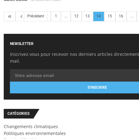
Précédent
1
...
12
13
14
15
16
...
NEWSLETTER
Inscrivez-vous pour recevoir nos derniers articles directement
mail.
S'INSCRIRE
CATÉGORIES
Changements climatiques
Politiques environnementales