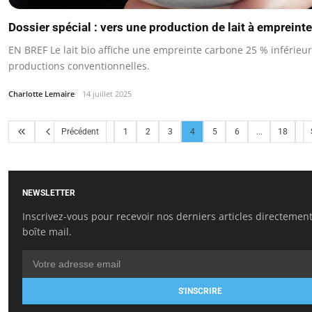
Dossier spécial : vers une production de lait à empreint
EN BREF Le lait bio affiche une empreinte carbone 25 % inférieu
productions conventionnelles.
Charlotte Lemaire
14 juillet 2025
Précédent
1
2
3
4
5
6
...
18
NEWSLETTER
Inscrivez-vous pour recevoir nos derniers articles directemen
boîte mail.
S'INSCRIRE