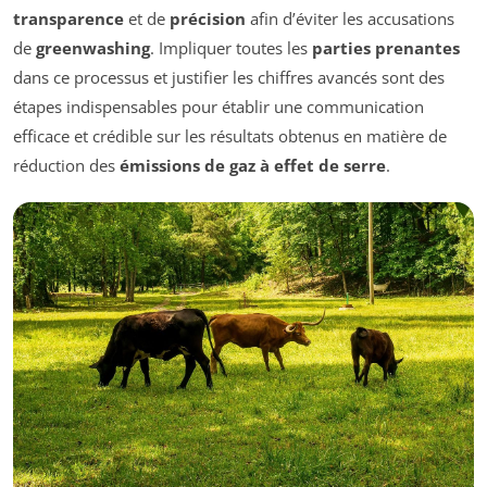
transparence
et de
précision
afin d’éviter les accusations
de
greenwashing
. Impliquer toutes les
parties prenantes
dans ce processus et justifier les chiffres avancés sont des
étapes indispensables pour établir une communication
efficace et crédible sur les résultats obtenus en matière de
réduction des
émissions de gaz à effet de serre
.