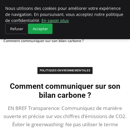
Climategatecountryclub.com
Nous utilisons des cookies pour améliorer votre expérience
de navigation. En poursuivant, vous acceptez notre politique
de confidentialité.
En savoir plus
Refuser
Accepter
Accueil
Politiques environnementales
Comment communiquer sur son bilan carbone ?
POLITIQUES ENVIRONNEMENTALES
Comment communiquer sur son
bilan carbone ?
EN BREF Transparence: Communiquez de manière
ouverte et précise sur vos chiffres d’émissions de CO2.
Éviter le greenwashing: Ne pas utiliser le terme