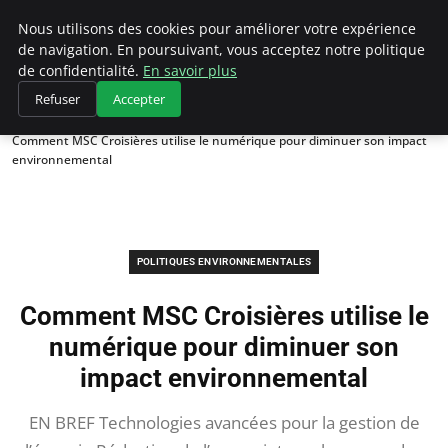
Climategatecountryclub.com
Nous utilisons des cookies pour améliorer votre expérience
de navigation. En poursuivant, vous acceptez notre politique
de confidentialité.
En savoir plus
Refuser
Accepter
Accueil
Politiques environnementales
Comment MSC Croisières utilise le numérique pour diminuer son impact
environnemental
POLITIQUES ENVIRONNEMENTALES
Comment MSC Croisières utilise le
numérique pour diminuer son
impact environnemental
EN BREF Technologies avancées pour la gestion de