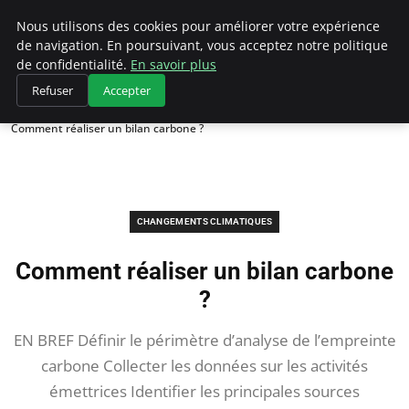
Climategatecountryclub.com
Nous utilisons des cookies pour améliorer votre expérience
de navigation. En poursuivant, vous acceptez notre politique
de confidentialité.
En savoir plus
Refuser
Accepter
Accueil
Changements climatiques
Comment réaliser un bilan carbone ?
CHANGEMENTS CLIMATIQUES
Comment réaliser un bilan carbone
?
EN BREF Définir le périmètre d’analyse de l’empreinte
carbone Collecter les données sur les activités
émettrices Identifier les principales sources