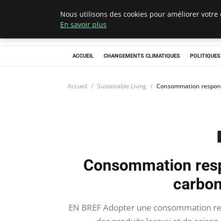
Nous utilisons des cookies pour améliorer votre 
Climategatecoun
En savoir plus
ACCUEIL
CHANGEMENTS CLIMATIQUES
POLITIQUE
Accueil
Sustainable Living
Consommation responsa
Consommation respo
carbon
EN BREF Adopter une consommation resp