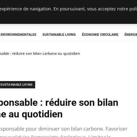
expérience de navigation. En poursuivant, vous acceptez notre polit
tryclub.com
S ENVIRONNEMENTALES
SUSTAINABLE LIVING
ÉCONOMIE CIRCULAIRE
ÉNERGI
ble : réduire son bilan carbone au quotidien
SUSTAINABLE LIVING
nsable : réduire son bilan
e au quotidien
onsable pour diminuer son bilan carbone. Favoriser