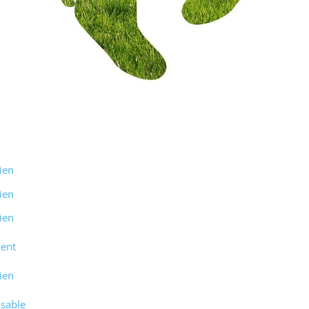
ien
ien
ien
ment
ien
nsable