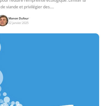
 pour réduire l’empreinte écologique. Limiter la
e viande et privilégier des….
Manon Dufour
22 janvier 2025