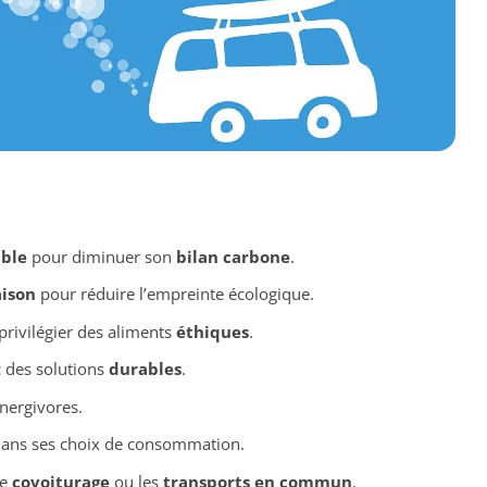
ble
pour diminuer son
bilan carbone
.
aison
pour réduire l’empreinte écologique.
privilégier des aliments
éthiques
.
 des solutions
durables
.
nergivores.
ans ses choix de consommation.
le
covoiturage
ou les
transports en commun
.