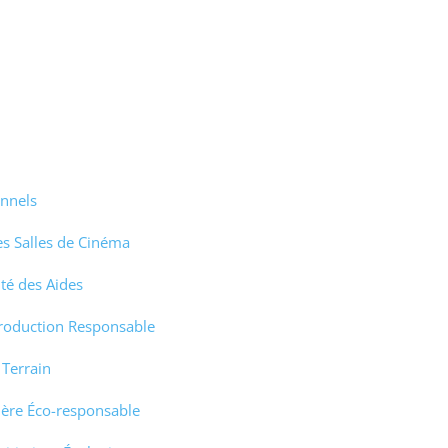
onnels
es Salles de Cinéma
ité des Aides
roduction Responsable
 Terrain
ière Éco-responsable