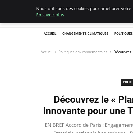
Nous utilisons des cookies pour améliorer votre 
Climategatecoun
En savoir plus
ACCUEIL
CHANGEMENTS CLIMATIQUES
POLITIQUE
Accueil
Politiques environnementales
Découvrez l
POLIT
Découvrez le « Plan
Innovante pour une T
EN BREF Accord de Paris : Engagement