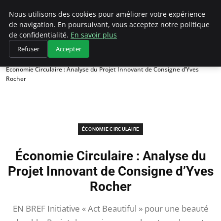
Climategatecountryclub.com
Nous utilisons des cookies pour améliorer votre expérience
de navigation. En poursuivant, vous acceptez notre politique
de confidentialité.
En savoir plus
Refuser
Accepter
Accueil
Économie circulaire
Économie Circulaire : Analyse du Projet Innovant de Consigne d’Yves
Rocher
ÉCONOMIE CIRCULAIRE
Économie Circulaire : Analyse du
Projet Innovant de Consigne d’Yves
Rocher
EN BREF Initiative « Act Beautiful » pour une beauté