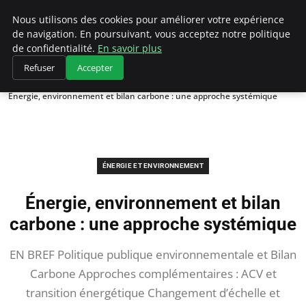
Climategatecountryclub.com
Nous utilisons des cookies pour améliorer votre expérience
de navigation. En poursuivant, vous acceptez notre politique
de confidentialité.
En savoir plus
Refuser
Accepter
Accueil
Énergie et environnement
Énergie, environnement et bilan carbone : une approche systémique
ÉNERGIE ET ENVIRONNEMENT
Énergie, environnement et bilan
carbone : une approche systémique
EN BREF Politique publique environnementale et Bilan
Carbone Approches complémentaires : ACV et
transition énergétique Changement d’échelle et