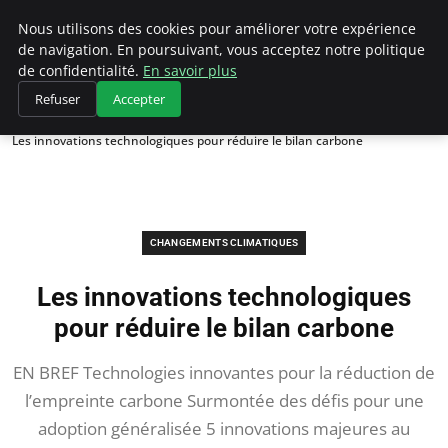
Climategatecountryclub.com
Nous utilisons des cookies pour améliorer votre expérience
de navigation. En poursuivant, vous acceptez notre politique
de confidentialité.
En savoir plus
Refuser
Accepter
Accueil
Changements climatiques
Les innovations technologiques pour réduire le bilan carbone
CHANGEMENTS CLIMATIQUES
Les innovations technologiques
pour réduire le bilan carbone
EN BREF Technologies innovantes pour la réduction de
l’empreinte carbone Surmontée des défis pour une
adoption généralisée 5 innovations majeures au