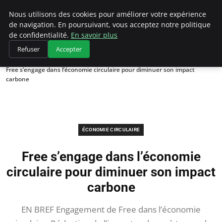
Climategatecountryclub.com
Nous utilisons des cookies pour améliorer votre expérience
de navigation. En poursuivant, vous acceptez notre politique
de confidentialité.
En savoir plus
Refuser
Accepter
Accueil
Économie circulaire
Free s’engage dans l’économie circulaire pour diminuer son impact
carbone
ÉCONOMIE CIRCULAIRE
Free s’engage dans l’économie
circulaire pour diminuer son impact
carbone
EN BREF Engagement de Free dans l’économie