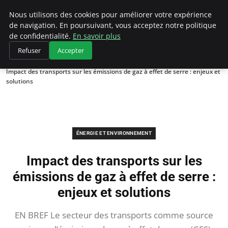
Climategatecountryclub.com
Nous utilisons des cookies pour améliorer votre expérience
de navigation. En poursuivant, vous acceptez notre politique
de confidentialité.
En savoir plus
Refuser
Accepter
Accueil
Énergie et environnement
Impact des transports sur les émissions de gaz à effet de serre : enjeux et
solutions
ÉNERGIE ET ENVIRONNEMENT
Impact des transports sur les
émissions de gaz à effet de serre :
enjeux et solutions
EN BREF Le secteur des transports comme source