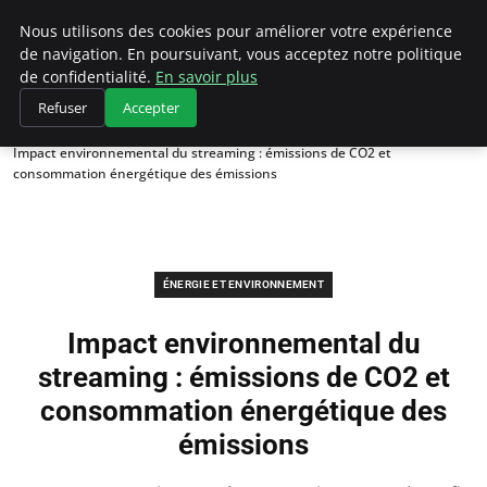
Climategatecountryclub.com
Nous utilisons des cookies pour améliorer votre expérience
de navigation. En poursuivant, vous acceptez notre politique
de confidentialité.
En savoir plus
Refuser
Accepter
Accueil
Énergie et environnement
Impact environnemental du streaming : émissions de CO2 et
consommation énergétique des émissions
ÉNERGIE ET ENVIRONNEMENT
Impact environnemental du
streaming : émissions de CO2 et
consommation énergétique des
émissions