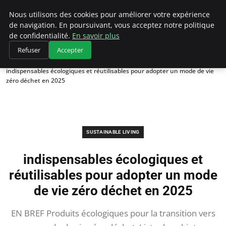
Climategatecountryclub.com
Nous utilisons des cookies pour améliorer votre expérience
de navigation. En poursuivant, vous acceptez notre politique
de confidentialité.
En savoir plus
Refuser
Accepter
Accueil
Sustainable Living
indispensables écologiques et réutilisables pour adopter un mode de vie
zéro déchet en 2025
SUSTAINABLE LIVING
indispensables écologiques et
réutilisables pour adopter un mode
de vie zéro déchet en 2025
EN BREF Produits écologiques pour la transition vers