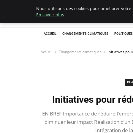
Nous utilisons des cookies pour améliorer votre 
Climategatecoun
En savoir plus
ACCUEIL
CHANGEMENTS CLIMATIQUES
POLITIQUE
Accueil
Changements climatiques
Initiatives pou
CHA
Initiatives pour réd
EN BREF Importance de réduire l’emprei
diminuer leur impact Réalisation d’un 
Intégration de l