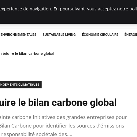
expérience de navigation. En poursuivant, vous acceptez notre polit
tryclub.com
S ENVIRONNEMENTALES
SUSTAINABLE LIVING
ÉCONOMIE CIRCULAIRE
ÉNERGI
r réduire le bilan carbone global
NGEMENTS CLIMATIQUES
uire le bilan carbone global
nte carbone Initiatives des grandes entreprises pour
Bilan Carbone pour identifier les sources d’émissions
a responsabilité sociétale des….