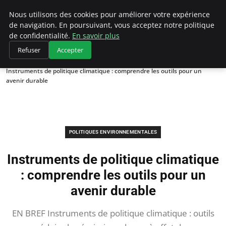
Climategatecountryclub.com
Nous utilisons des cookies pour améliorer votre expérience
de navigation. En poursuivant, vous acceptez notre politique
de confidentialité.
En savoir plus
Refuser
Accepter
Accueil
Politiques environnementales
Instruments de politique climatique : comprendre les outils pour un
avenir durable
POLITIQUES ENVIRONNEMENTALES
Instruments de politique climatique
: comprendre les outils pour un
avenir durable
EN BREF Instruments de politique climatique : outils