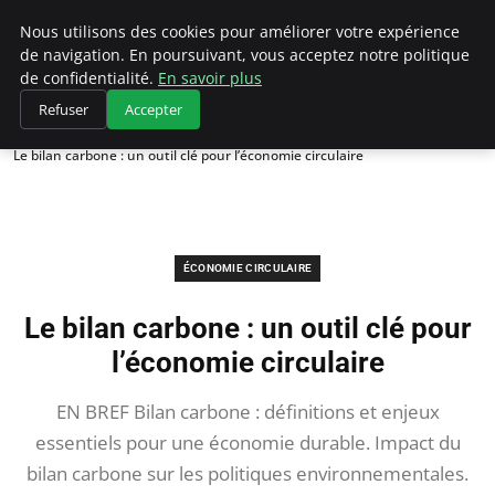
Climategatecountryclub.com
Nous utilisons des cookies pour améliorer votre expérience
de navigation. En poursuivant, vous acceptez notre politique
de confidentialité.
En savoir plus
Refuser
Accepter
Accueil
Économie circulaire
Le bilan carbone : un outil clé pour l’économie circulaire
ÉCONOMIE CIRCULAIRE
Le bilan carbone : un outil clé pour
l’économie circulaire
EN BREF Bilan carbone : définitions et enjeux
essentiels pour une économie durable. Impact du
bilan carbone sur les politiques environnementales.