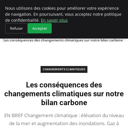
Climategatecountryclub.com
Nous utilisons des cookies pour améliorer votre expérience
de navigation. En poursuivant, vous acceptez notre politique
de confidentialité.
En savoir plus
Refuser
Accepter
Accueil
Changements climatiques
Les conséquences des changements climatiques sur notre bilan carbone
CHANGEMENTS CLIMATIQUES
Les conséquences des
changements climatiques sur notre
bilan carbone
EN BREF Changement climatique : élévation du niveau
de la mer et augmentation des inondations. Gaz à