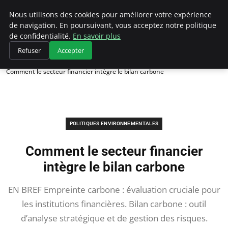
Climategatecountryclub.com
Nous utilisons des cookies pour améliorer votre expérience
de navigation. En poursuivant, vous acceptez notre politique
de confidentialité.
En savoir plus
Refuser
Accepter
Accueil
Politiques environnementales
Comment le secteur financier intègre le bilan carbone
POLITIQUES ENVIRONNEMENTALES
Comment le secteur financier
intègre le bilan carbone
EN BREF Empreinte carbone : évaluation cruciale pour
les institutions financières. Bilan carbone : outil
d’analyse stratégique et de gestion des risques.