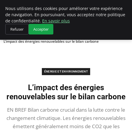
Climategatecountryclub.com
Nous utilisons des cookies pour améliorer votre expérience
de navigation. En poursuivant, vous acceptez notre politique
de confidentialité.
En savoir plus
Refuser
Accepter
Accueil
Énergie et environnement
L’impact des énergies renouvelables sur le bilan carbone
ÉNERGIE ET ENVIRONNEMENT
L’impact des énergies
renouvelables sur le bilan carbone
EN BREF Bilan carbone crucial dans la lutte contre le
changement climatique. Les énergies renouvelables
émettent généralement moins de CO2 que les