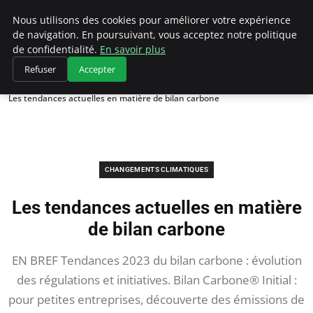
Climategatecountryclub.com
Nous utilisons des cookies pour améliorer votre expérience
de navigation. En poursuivant, vous acceptez notre politique
de confidentialité.
En savoir plus
Refuser
Accepter
Accueil
Changements climatiques
Les tendances actuelles en matière de bilan carbone
CHANGEMENTS CLIMATIQUES
Les tendances actuelles en matière
de bilan carbone
EN BREF Tendances 2023 du bilan carbone : évolution
des régulations et initiatives. Bilan Carbone® Initial :
pour petites entreprises, découverte des émissions de