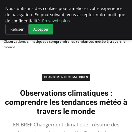
Climategatecountryclub.com
Nous utilisons des cookies pour améliorer votre expérience
de navigation. En poursuivant, vous acceptez notre politique
de confidentialité.
En savoir plus
Refuser
Accepter
Accueil
Changements climatiques
Observations climatiques : comprendre les tendances météo à travers le
monde
CHANGEMENTS CLIMATIQUES
Observations climatiques :
comprendre les tendances météo à
travers le monde
EN BREF Changement climatique : résumé des