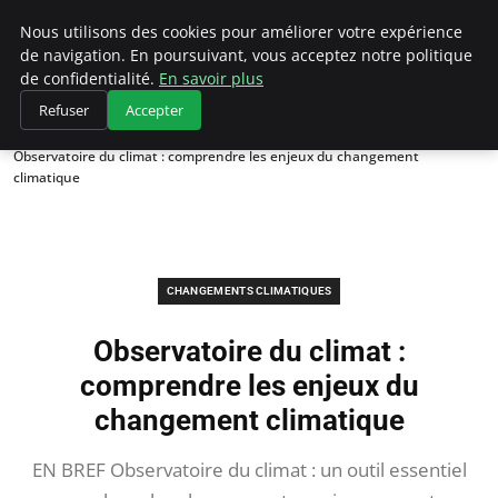
Climategatecountryclub.com
Nous utilisons des cookies pour améliorer votre expérience
de navigation. En poursuivant, vous acceptez notre politique
de confidentialité.
En savoir plus
Refuser
Accepter
Accueil
Changements climatiques
Observatoire du climat : comprendre les enjeux du changement
climatique
CHANGEMENTS CLIMATIQUES
Observatoire du climat :
comprendre les enjeux du
changement climatique
EN BREF Observatoire du climat : un outil essentiel