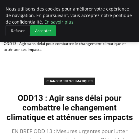
Climategatecountryclub.com
Nous utilisons des cookies pour améliorer votre expérience
de navigation. En poursuivant, vous acceptez notre politique
de confidentialité.
En savoir plus
Refuser
Accepter
Accueil
Changements climatiques
ODD13 : Agir sans délai pour combattre le changement climatique et
atténuer ses impacts
CHANGEMENTS CLIMATIQUES
ODD13 : Agir sans délai pour
combattre le changement
climatique et atténuer ses impacts
EN BREF ODD 13 : Mesures urgentes pour lutter