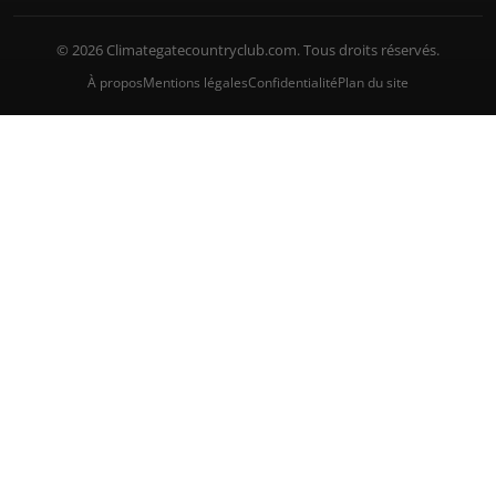
© 2026 Climategatecountryclub.com. Tous droits réservés.
À propos
Mentions légales
Confidentialité
Plan du site