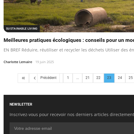
SUSTAINABLE LIVING
Meilleures pratiques écologiques : conseils pour un mo
EN BREF Réduire, réutiliser et recycler les déchets Utiliser des
Charlotte Lemaire
19 juin 2025
Précédent
1
...
21
22
23
24
25
NEWSLETTER
Inscrivez-vous pour recevoir nos derniers articles directement