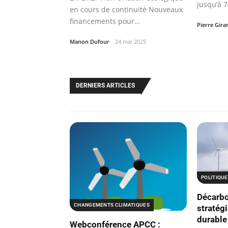
jusqu’à 
en cours de continuité Nouveaux
financements pour
Pierre Gira
l’environnement…
Manon Dufour
24 mai 2025
DERNIERS ARTICLES
POLITIQU
Décarbo
CHANGEMENTS CLIMATIQUES
stratég
durable
Webconférence APCC :