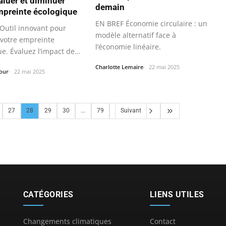
aluer et diminuer
demain
mpreinte écologique
EN BREF Économie circulaire : un
Outil innovant pour
modèle alternatif face à
votre empreinte
l’économie linéaire.
e. Évaluez l’impact de
es…
Charlotte Lemaire
22 mai 2025
our
22 mai 2025
27
28
29
30
...
79
Suivant
CATÉGORIES
LIENS UTILES
Changements climatiques
Contact