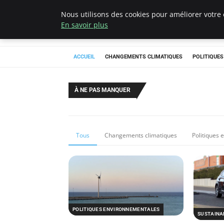
Nous utilisons des cookies pour améliorer votre 
Climategatecoun
En savoir plus
ACCUEIL
CHANGEMENTS CLIMATIQUES
POLITIQUE
À NE PAS MANQUER
Tous
Changements climatiques
Politiques
POLITIQUES ENVIRONNEMENTALES
SUSTAINAB