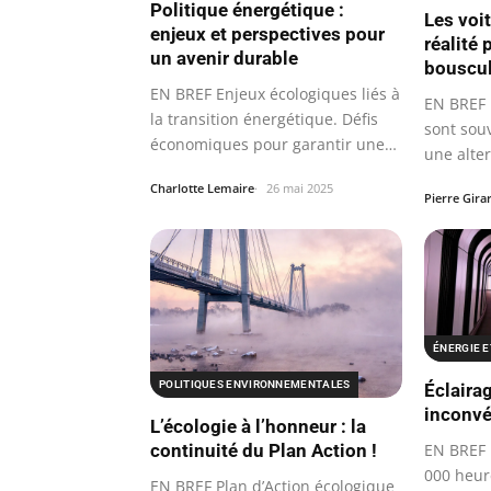
Politique énergétique :
Les voit
enjeux et perspectives pour
réalité 
un avenir durable
bouscul
EN BREF Enjeux écologiques liés à
EN BREF 
la transition énergétique. Défis
sont sou
économiques pour garantir une…
une alter
Charlotte Lemaire
26 mai 2025
Pierre Gira
ÉNERGIE 
POLITIQUES ENVIRONNEMENTALES
Éclaira
inconvé
L’écologie à l’honneur : la
EN BREF 
continuité du Plan Action !
000 heur
EN BREF Plan d’Action écologique