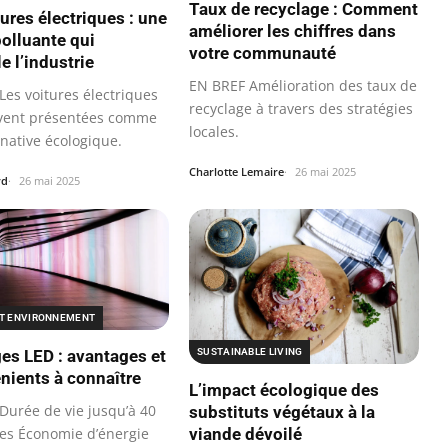
Taux de recyclage : Comment
ures électriques : une
améliorer les chiffres dans
polluante qui
votre communauté
e l’industrie
EN BREF Amélioration des taux de
Les voitures électriques
recyclage à travers des stratégies
vent présentées comme
locales.
native écologique.
Charlotte Lemaire
26 mai 2025
rd
26 mai 2025
ET ENVIRONNEMENT
ges LED : avantages et
SUSTAINABLE LIVING
nients à connaître
L’impact écologique des
Durée de vie jusqu’à 40
substituts végétaux à la
es Économie d’énergie
viande dévoilé