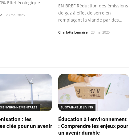
70% Effet écologique…
EN BREF Réduction des émissions
de gaz à effet de serre en
rd
23 mai 2025
remplaçant la viande par des
substituts…
Charlotte Lemaire
23 mai 2025
ES ENVIRONNEMENTALES
SUSTAINABLE LIVING
nisation : les
Éducation à l’environnement
ies clés pour un avenir
: Comprendre les enjeux pour
un avenir durable