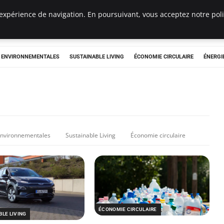
expérience de navigation. En poursuivant, vous acceptez notre polit
tryclub.com
S ENVIRONNEMENTALES
SUSTAINABLE LIVING
ÉCONOMIE CIRCULAIRE
ÉNERGI
 environnementales
Sustainable Living
Économie circulaire
ÉCONOMIE CIRCULAIRE
LE LIVING