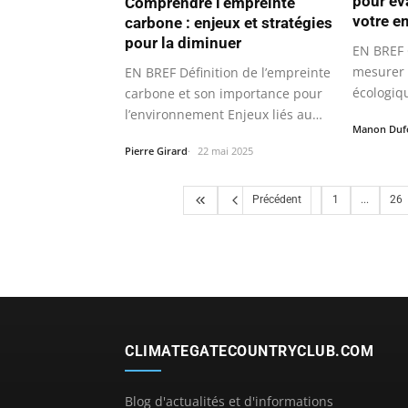
pour év
Comprendre l’empreinte
votre e
carbone : enjeux et stratégies
pour la diminuer
EN BREF 
mesurer 
EN BREF Définition de l’empreinte
écologiqu
carbone et son importance pour
vos gest
l’environnement Enjeux liés au…
Manon Duf
Pierre Girard
22 mai 2025
Précédent
1
...
26
CLIMATEGATECOUNTRYCLUB.COM
Blog d'actualités et d'informations