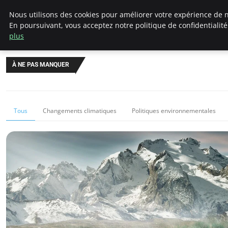
Climategatecountryclub.com
Nous utilisons des cookies pour améliorer votre expérience de n
En poursuivant, vous acceptez notre politique de confidentialit
plus
À NE PAS MANQUER
Tous
Changements climatiques
Politiques environnementales