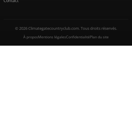
Contact
© 2026 Climategatecountryclub.com. Tous droits réservés.
À propos
Mentions légales
Confidentialité
Plan du site