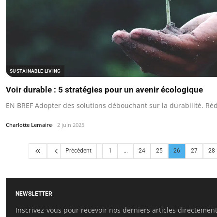
SUSTAINABLE LIVING
Voir durable : 5 stratégies pour un avenir écologique
EN BREF Adopter des solutions débouchant sur la durabilité. Ré
Charlotte Lemaire
2 juin 2025
Précédent
1
...
24
25
26
27
28
NEWSLETTER
Inscrivez-vous pour recevoir nos derniers articles directement