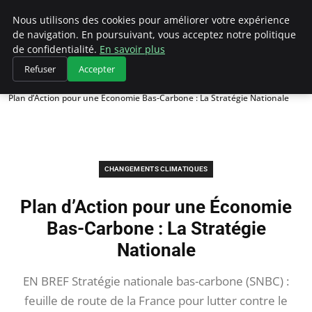
Climategatecountryclub.com
Nous utilisons des cookies pour améliorer votre expérience
de navigation. En poursuivant, vous acceptez notre politique
de confidentialité.
En savoir plus
Refuser
Accepter
Accueil
Changements climatiques
Plan d’Action pour une Économie Bas-Carbone : La Stratégie Nationale
CHANGEMENTS CLIMATIQUES
Plan d’Action pour une Économie
Bas-Carbone : La Stratégie
Nationale
EN BREF Stratégie nationale bas-carbone (SNBC) :
feuille de route de la France pour lutter contre le