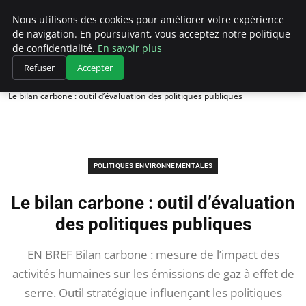
Climategatecountryclub.com
Nous utilisons des cookies pour améliorer votre expérience
de navigation. En poursuivant, vous acceptez notre politique
de confidentialité.
En savoir plus
Refuser
Accepter
Accueil
Politiques environnementales
Le bilan carbone : outil d’évaluation des politiques publiques
POLITIQUES ENVIRONNEMENTALES
Le bilan carbone : outil d’évaluation
des politiques publiques
EN BREF Bilan carbone : mesure de l’impact des
activités humaines sur les émissions de gaz à effet de
serre. Outil stratégique influençant les politiques