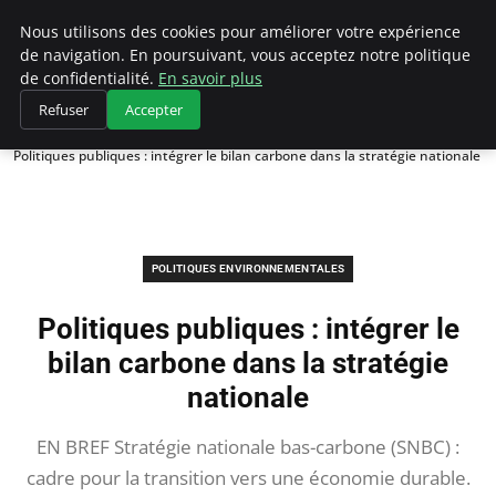
Climategatecountryclub.com
Nous utilisons des cookies pour améliorer votre expérience
de navigation. En poursuivant, vous acceptez notre politique
de confidentialité.
En savoir plus
Refuser
Accepter
Accueil
Politiques environnementales
Politiques publiques : intégrer le bilan carbone dans la stratégie nationale
POLITIQUES ENVIRONNEMENTALES
Politiques publiques : intégrer le
bilan carbone dans la stratégie
nationale
EN BREF Stratégie nationale bas-carbone (SNBC) :
cadre pour la transition vers une économie durable.