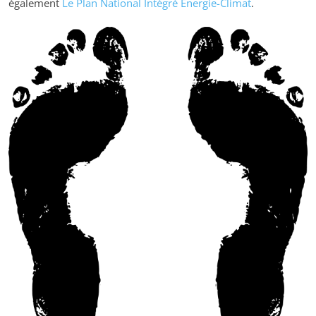
également
Le Plan National Intégré Énergie-Climat
.