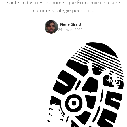
santé, industries, et numérique Économie circulaire
comme stratégie pour un….
Pierre Girard
24 janvier 2025