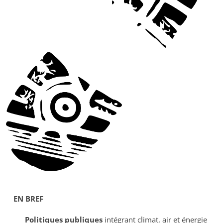
EN BREF
Politiques publiques
intégrant climat, air et énergie