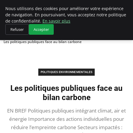
Climategatecountryclub.com
Nous utilisons des cookies pour améliorer votre expérience
de navigation. En poursuivant, vous acceptez notre politique
de confidentialité.
En savoir plus
Refuser
Accepter
Accueil
Politiques environnementales
Les politiques publiques face au bilan carbone
POLITIQUES ENVIRONNEMENTALES
Les politiques publiques face au
bilan carbone
EN BREF Politiques publiques intégrant climat, air et
énergie Importance des actions individuelles pour
réduire l’empreinte carbone Secteurs impactés :