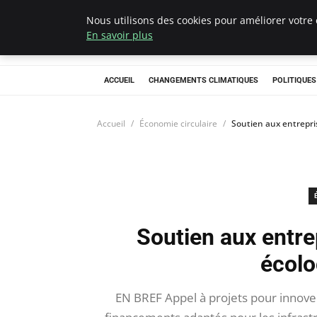
Nous utilisons des cookies pour améliorer votre 
Climategatecoun
En savoir plus
ACCUEIL
CHANGEMENTS CLIMATIQUES
POLITIQUE
Accueil
Économie circulaire
Soutien aux entrepri
Soutien aux entre
écolo
EN BREF Appel à projets pour innover 