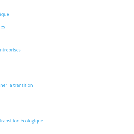
gique
ues
ntreprises
er la transition
 transition écologique