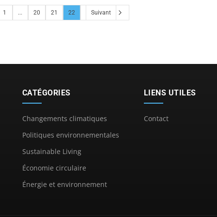
1
...
20
21
22
Suivant
CATÉGORIES
LIENS UTILES
Changements climatiques
Contact
Politiques environnementales
Sustainable Living
Économie circulaire
Énergie et environnement