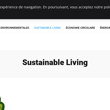
expérience de navigation. En poursuivant, vous acceptez notre polit
tryclub.com
S ENVIRONNEMENTALES
SUSTAINABLE LIVING
ÉCONOMIE CIRCULAIRE
ÉNERGI
Sustainable Living