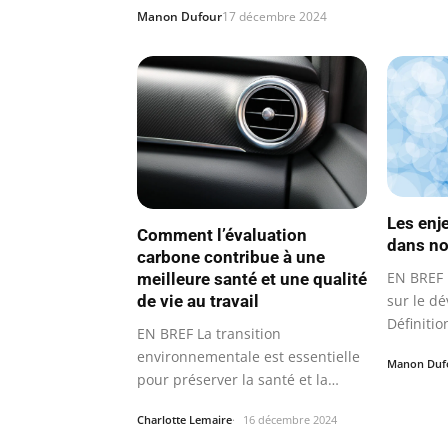
Manon Dufour
17 décembre 2024
Les enj
Comment l’évaluation
dans no
carbone contribue à une
EN BREF 
meilleure santé et une qualité
sur le d
de vie au travail
Définitio
EN BREF La transition
carbone
environnementale est essentielle
Manon Duf
pour préserver la santé et la
qualité de vie…
Charlotte Lemaire
16 décembre 2024