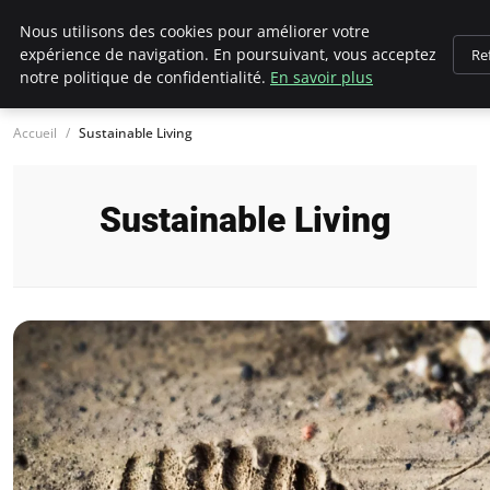
Climategatecountryclub.com
Nous utilisons des cookies pour améliorer votre
expérience de navigation. En poursuivant, vous acceptez
Re
notre politique de confidentialité.
En savoir plus
Accueil
Sustainable Living
Sustainable Living