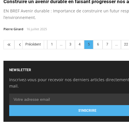
Construire un avenir durable en faisant progresser nos 
EN BREF Avenir durable : Importance de construire un futur res
l’environnement.
Pierre Girard
16 juillet 2025
Précédent
1
...
3
4
5
6
7
...
22
NEWSLETTER
Inscrivez-vous pour recevoir nos derniers articles directement
mail.
S'INSCRIRE