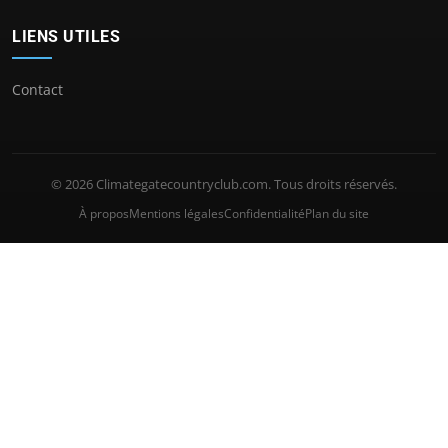
LIENS UTILES
Contact
© 2026 Climategatecountryclub.com. Tous droits réservés.
À propos
Mentions légales
Confidentialité
Plan du site