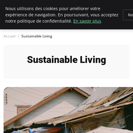
Climategatecountryclub.com
Nous utilisons des cookies pour améliorer votre
expérience de navigation. En poursuivant, vous acceptez
Re
notre politique de confidentialité.
En savoir plus
Accueil
Sustainable Living
Sustainable Living