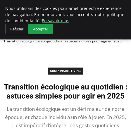
Climategatecountryclub.com
Nous utilisons des cookies pour améliorer votre expérience
de navigation. En poursuivant, vous acceptez notre politique
de confidentialité.
En savoir plus
Refuser
Accepter
Accueil
Sustainable Living
Transition écologique au quotidien : astuces simples pour agir en 2025
SUSTAINABLE LIVING
Transition écologique au quotidien :
astuces simples pour agir en 2025
La transition écologique est un défi majeur de notre
époque, et chaque individu a un rôle à jouer. En 2025,
il est impératif d’intégrer des gestes quotidiens