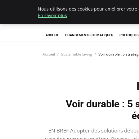
Nous utilisons des cookies pour améliorer votre 
Climategatecoun
En savoir plus
ACCUEIL
CHANGEMENTS CLIMATIQUES
POLITIQUE
Accueil
Sustainable Living
Voir durable : 5 straté
Voir durable : 5 
é
EN BREF Adopter des solutions débouc