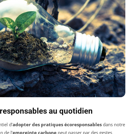
responsables au quotidien
tiel d’
adopter des pratiques écoresponsables
dans notre
n de l’
empreinte carbone
peut passer par des gestes