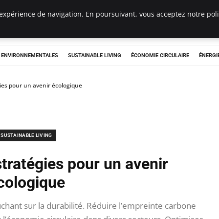
expérience de navigation. En poursuivant, vous acceptez notre polit
tryclub.com
S ENVIRONNEMENTALES
SUSTAINABLE LIVING
ÉCONOMIE CIRCULAIRE
ÉNERGI
gies pour un avenir écologique
SUSTAINABLE LIVING
stratégies pour un avenir
cologique
hant sur la durabilité. Réduire l’empreinte carbone