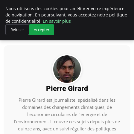
Climategatecountryclub.com
Nous utilisons des cookies pour améliorer votre expérience
de navigation. En poursuivant, vous acceptez notre politique
de confidentialité.
En savoir plus
Refuser
Accepter
Accueil
Pierre Girard
Pierre Girard
Pierre Girard est journaliste, spécialisé dans les
domaines des changements climatiques, de
l'économie circulaire, de l’énergie et de
l’environnement. Il couvre ces sujets depuis plus de
quinze ans, avec un suivi régulier des politiques