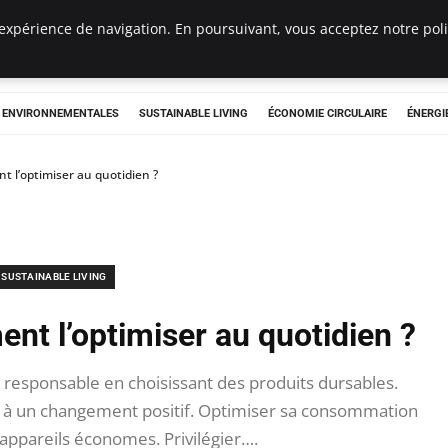
expérience de navigation. En poursuivant, vous acceptez notre polit
tryclub.com
S ENVIRONNEMENTALES
SUSTAINABLE LIVING
ÉCONOMIE CIRCULAIRE
ÉNERGI
t l’optimiser au quotidien ?
SUSTAINABLE LIVING
nt l’optimiser au quotidien ?
esponsable en choisissant des produits dursables.
r à un changement positif. Optimiser sa consommation
appareils économes. Privilégier….