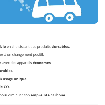
ble
en choisissant des produits
dursables
.
er à un changement positif.
e
avec des appareils
économes
.
urables
.
 à
usage unique
.
de CO₂
.
 pour diminuer son
empreinte carbone
.