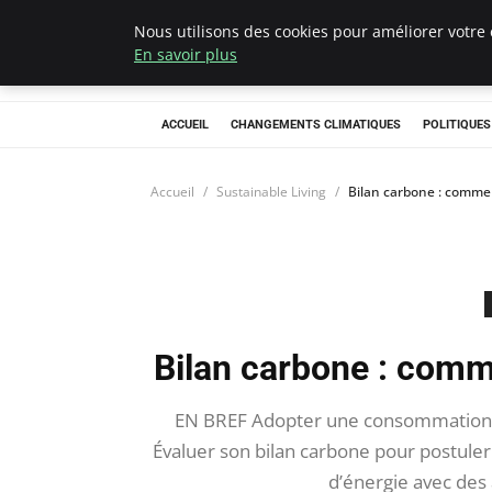
Nous utilisons des cookies pour améliorer votre 
Climategatecoun
En savoir plus
ACCUEIL
CHANGEMENTS CLIMATIQUES
POLITIQUE
Accueil
Sustainable Living
Bilan carbone : commen
Bilan carbone : comme
EN BREF Adopter une consommation r
Évaluer son bilan carbone pour postule
d’énergie avec des 