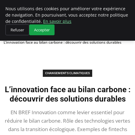
Climategatecountryclub.com
Nous utilisons des cookies pour améliorer votre expérience
de navigation. En poursuivant, vous acceptez notre politique
de confidentialité.
En savoir plus
Refuser
Accepter
Accueil
Changements climatiques
L’innovation face au bilan carbone : découvrir des solutions durables
CHANGEMENTS CLIMATIQUES
L’innovation face au bilan carbone :
découvrir des solutions durables
EN BREF Innovation comme levier essentiel pour
réduire le bilan carbone. Rôle des technologies vertes
dans la transition écologique. Exemples de fintechs