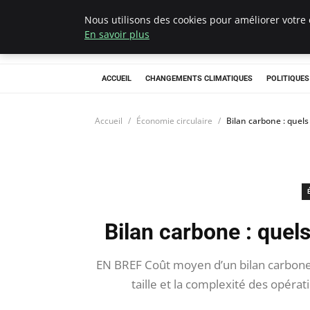
Nous utilisons des cookies pour améliorer votre 
Climategatecoun
En savoir plus
ACCUEIL
CHANGEMENTS CLIMATIQUES
POLITIQUE
Accueil
Économie circulaire
Bilan carbone : quels
Bilan carbone : quels
EN BREF Coût moyen d’un bilan carbone : 
taille et la complexité des opéra