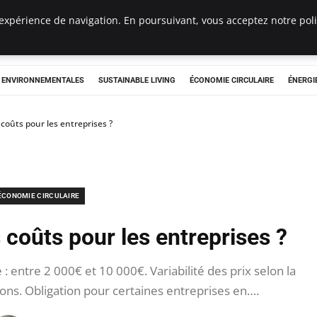
expérience de navigation. En poursuivant, vous acceptez notre polit
tryclub.com
S ENVIRONNEMENTALES
SUSTAINABLE LIVING
ÉCONOMIE CIRCULAIRE
ÉNERGI
 coûts pour les entreprises ?
ÉCONOMIE CIRCULAIRE
 coûts pour les entreprises ?
entre 2 000€ et 10 000€. Variabilité des prix selon la
tions. Obligation pour certaines entreprises en….