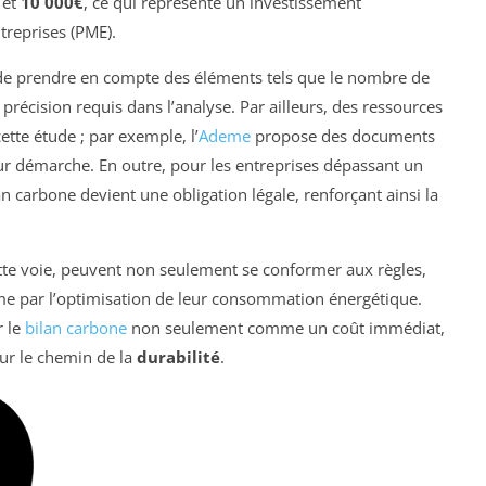
et
10 000€
, ce qui représente un investissement
treprises (PME).
t de prendre en compte des éléments tels que le nombre de
 précision requis dans l’analyse. Par ailleurs, des ressources
cette étude ; par exemple, l’
Ademe
propose des documents
leur démarche. En outre, pour les entreprises dépassant un
ilan carbone devient une obligation légale, renforçant ainsi la
ette voie, peuvent non seulement se conformer aux règles,
rme par l’optimisation de leur consommation énergétique.
r le
bilan carbone
non seulement comme un coût immédiat,
ur le chemin de la
durabilité
.