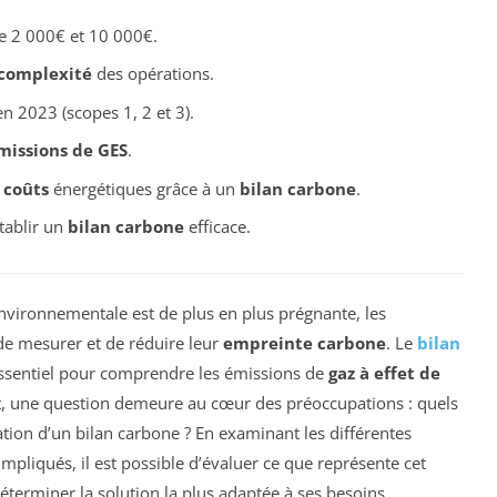
e 2 000€ et 10 000€.
complexité
des opérations.
n 2023 (scopes 1, 2 et 3).
missions de GES
.
s
coûts
énergétiques grâce à un
bilan carbone
.
tablir un
bilan carbone
efficace.
nvironnementale est de plus en plus prégnante, les
de mesurer et de réduire leur
empreinte carbone
. Le
bilan
ssentiel pour comprendre les émissions de
gaz à effet de
t, une question demeure au cœur des préoccupations : quels
ation d’un bilan carbone ? En examinant les différentes
mpliqués, il est possible d’évaluer ce que représente cet
terminer la solution la plus adaptée à ses besoins.