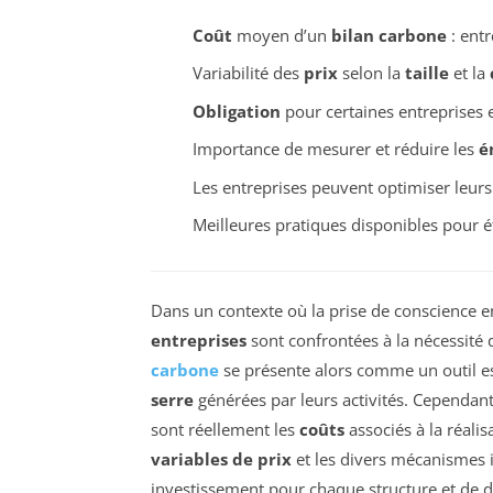
Coût
moyen d’un
bilan carbone
: entr
Variabilité des
prix
selon la
taille
et la
Obligation
pour certaines entreprises e
Importance de mesurer et réduire les
é
Les entreprises peuvent optimiser leur
Meilleures pratiques disponibles pour é
Dans un contexte où la prise de conscience e
entreprises
sont confrontées à la nécessité 
carbone
se présente alors comme un outil e
serre
générées par leurs activités. Cependan
sont réellement les
coûts
associés à la réalis
variables de prix
et les divers mécanismes i
investissement pour chaque structure et de dé