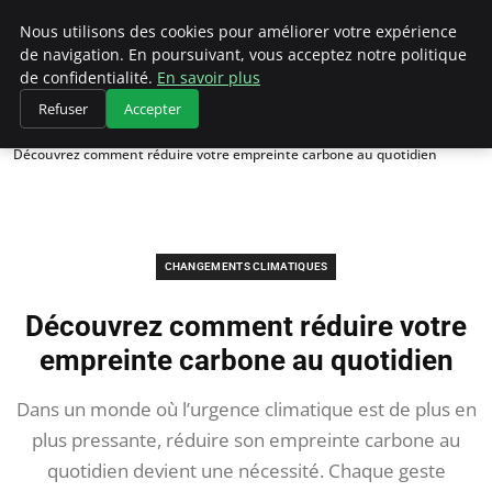
Climategatecountryclub.com
Nous utilisons des cookies pour améliorer votre expérience
de navigation. En poursuivant, vous acceptez notre politique
de confidentialité.
En savoir plus
Refuser
Accepter
Accueil
Changements climatiques
Découvrez comment réduire votre empreinte carbone au quotidien
CHANGEMENTS CLIMATIQUES
Découvrez comment réduire votre
empreinte carbone au quotidien
Dans un monde où l’urgence climatique est de plus en
plus pressante, réduire son empreinte carbone au
quotidien devient une nécessité. Chaque geste